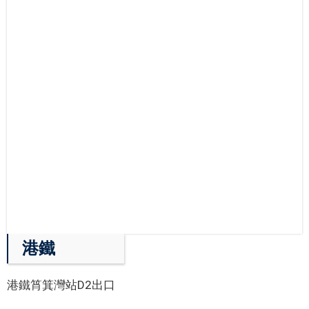
港鐵
港鐵筲箕灣站D2出口